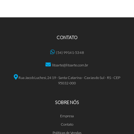
CONTATO
(54) 99141-5348
litoarte@litoarte.com.br
Rua Jacob Luchesi, 2419 - Santa Catarina - Caxias do Sul - RS - CEP
95032-000
SOBRE NÓS
Empresa
Contato
Políticas de Vendas