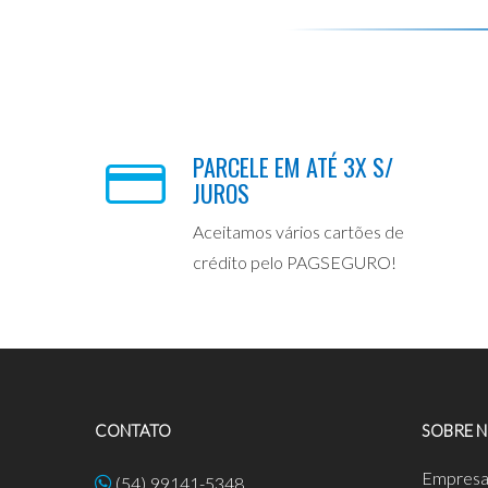
PARCELE EM ATÉ 3X S/
JUROS
Aceitamos vários cartões de
crédito pelo PAGSEGURO!
CONTATO
SOBRE 
Empres
(54) 99141-5348