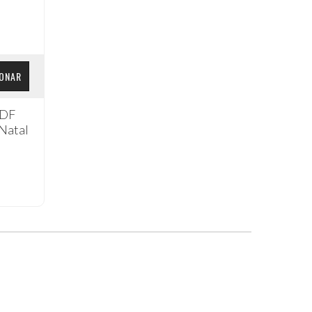
IONAR
MDF
 Natal