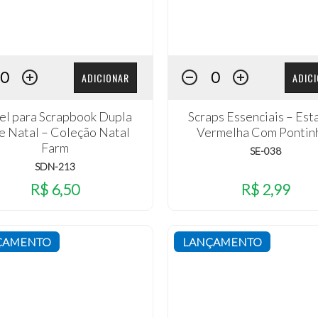
ADICIONAR
ADIC
el para Scrapbook Dupla
Scraps Essenciais – Es
e Natal – Coleção Natal
Vermelha Com Pontin
Farm
SE-038
SDN-213
R$ 6,50
R$ 2,99
ÇAMENTO
LANÇAMENTO