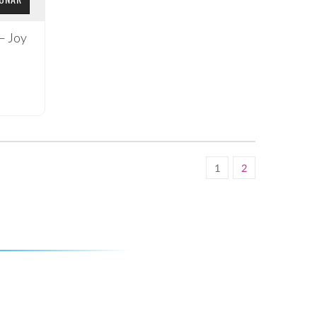
– Joy
1
2