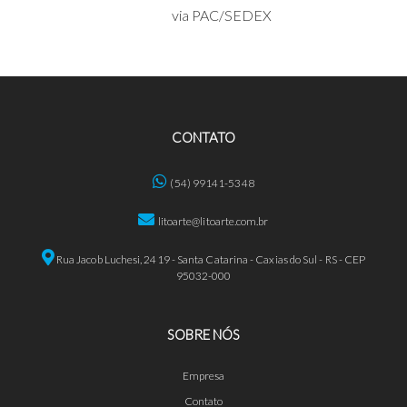
via PAC/SEDEX
CONTATO
(54) 99141-5348
litoarte@litoarte.com.br
Rua Jacob Luchesi, 2419 - Santa Catarina - Caxias do Sul - RS - CEP
95032-000
SOBRE NÓS
Empresa
Contato