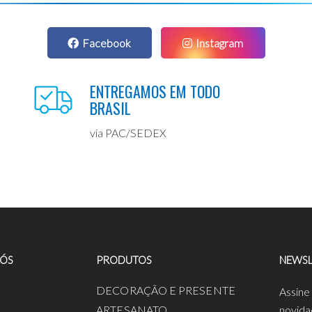
Facebook
Instagram
ENTREGAMOS EM TODO
BRASIL
via PAC/SEDEX
NÓS
PRODUTOS
NEWSL
a
DECORAÇÃO E PRESENTE
Assine
ARTESANATO
novida