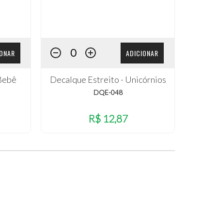
IONAR
ADICIONAR
 Bebê
Decalque Estreito - Unicórnios
DQE-048
R$ 12,87