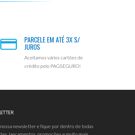
PARCELE EM ATÉ 3X S/
JUROS
Aceitamos vários cartões de
crédito pelo PAGSEGURO!
ETTER
 nossa newsletter e fique por dentro de todas
des, lançamentos, promoções e muito mais.