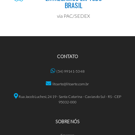
BRASIL
via PAC/SEDEX
CONTATO
(54) 99141-5348
litoarte@litoarte.com.br
Rua Jacob Luchesi, 2419 - Santa Catarina - Caxias do Sul - RS - CEP
95032-000
SOBRE NÓS