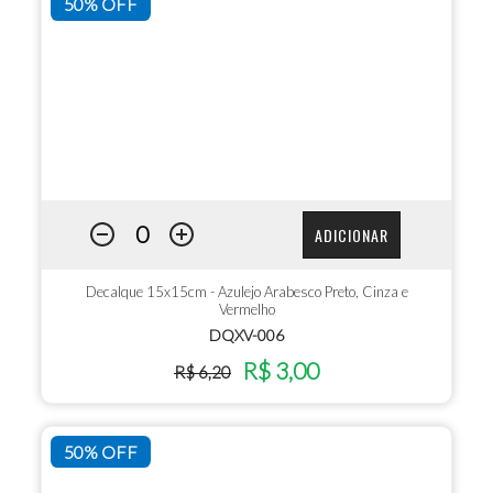
50% OFF
ADICIONAR
Decalque 15x15cm - Azulejo Arabesco Preto, Cinza e
Vermelho
DQXV-006
R$ 3,00
R$ 6,20
50% OFF