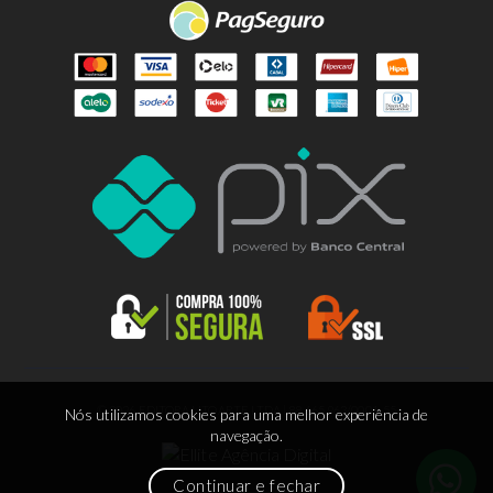
© 2026 EDITORA LITOARTE LTDA | 88.665.963/0001-55
Nós utilizamos cookies para uma melhor experiência de
navegação.
Continuar e fechar