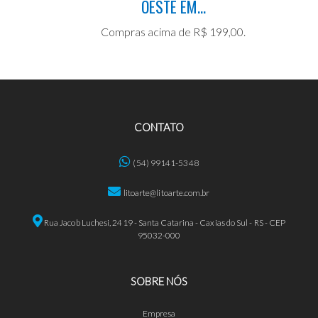
OESTE EM...
Compras acima de R$ 199,00.
CONTATO
(54) 99141-5348
litoarte@litoarte.com.br
Rua Jacob Luchesi, 2419 - Santa Catarina - Caxias do Sul - RS - CEP
95032-000
SOBRE NÓS
Empresa