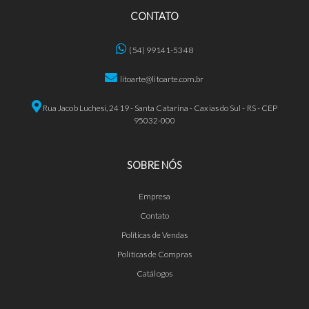
CONTATO
(54) 99141-5348
litoarte@litoarte.com.br
Rua Jacob Luchesi, 2419 - Santa Catarina - Caxias do Sul - RS - CEP
95032-000
SOBRE NÓS
Empresa
Contato
Políticas de Vendas
Políticas de Compras
Catálogos