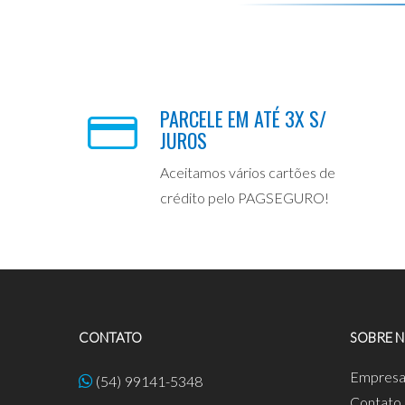
PARCELE EM ATÉ 3X S/
JUROS
Aceitamos vários cartões de
crédito pelo PAGSEGURO!
CONTATO
SOBRE 
Empres
(54) 99141-5348
Contato