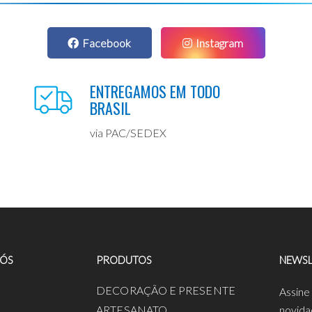
Facebook
Instagram
ENTREGAMOS EM TODO
BRASIL
via PAC/SEDEX
NÓS
PRODUTOS
NEWSL
a
DECORAÇÃO E PRESENTE
Assine
ARTESANATO
novida