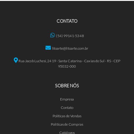
CONTATO
(54) 99141-5348
litoarte@litoarte.com.br
Rua Jacob Luchesi, 2419 - Santa Catarina - Caxias do Sul - RS - CEP
95032-000
SOBRE NÓS
Empresa
Contato
Políticas de Vendas
Políticas de Compras
Catálogos