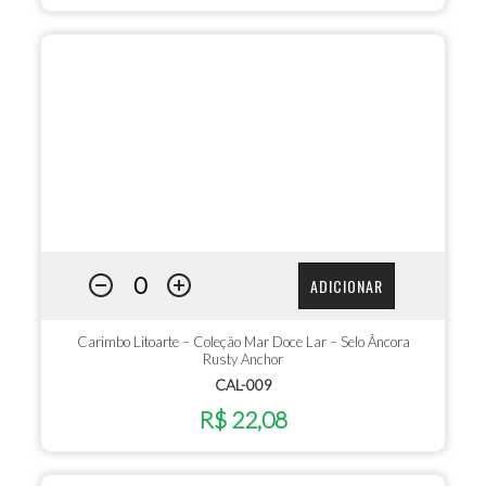
ADICIONAR
Carimbo Litoarte – Coleção Mar Doce Lar – Selo Âncora
Rusty Anchor
CAL-009
R$ 22,08