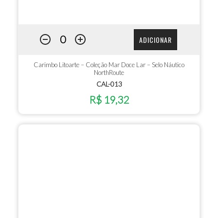
ADICIONAR
Carimbo Litoarte – Coleção Mar Doce Lar – Selo Náutico
NorthRoute
CAL-013
R$ 19,32