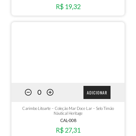
R$ 19,32
ADICIONAR
Carimbo Litoarte – Coleção Mar Doce Lar – Selo Timão
Náutical Heritage
CAL-008
R$ 27,31