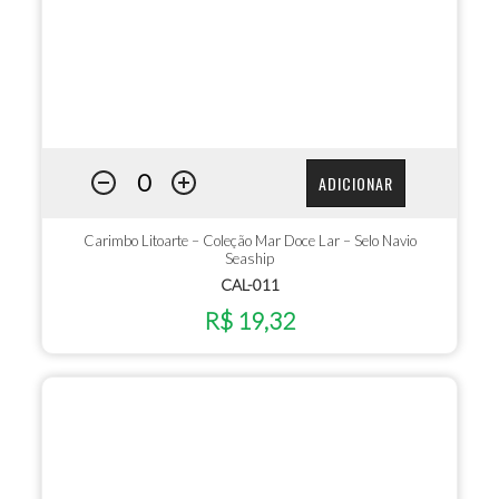
ADICIONAR
Carimbo Litoarte – Coleção Mar Doce Lar – Selo Navio
Seaship
CAL-011
R$ 19,32