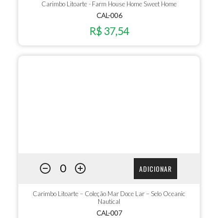
Carimbo Litoarte - Farm House Home Sweet Home
CAL-006
R$ 37,54
ADICIONAR
Carimbo Litoarte – Coleção Mar Doce Lar – Selo Oceanic
Nautical
CAL-007