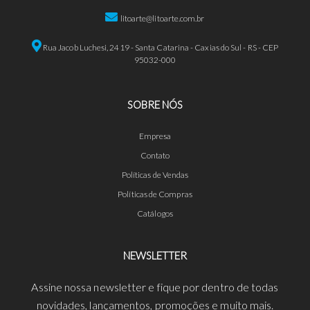
litoarte@litoarte.com.br
Rua Jacob Luchesi, 2419 - Santa Catarina - Caxias do Sul - RS - CEP
95032-000
SOBRE NÓS
Empresa
Contato
Políticas de Vendas
Políticas de Compras
Catálogos
NEWSLETTER
Assine nossa newsletter e fique por dentro de todas
novidades, lançamentos, promoções e muito mais.