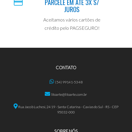
PARCELE EM ATÉ 3X S/
JUROS
Aceitamos vários cartões de
crédito pelo PAGSEGURO!
CONTATO
(54) 99141-5348
litoarte@litoarte.com.br
Rua Jacob Luchesi, 2419 - Santa Catarina - Caxias do Sul - RS - CEP
95032-000
SOBRE NÓS