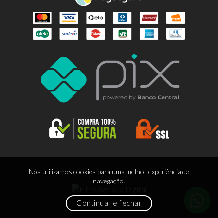
© 2026 EDITORA LITOARTE LTDA | 88.665.963/0001-55
Nós utilizamos cookies para uma melhor experiência de
navegação.
Continuar e fechar