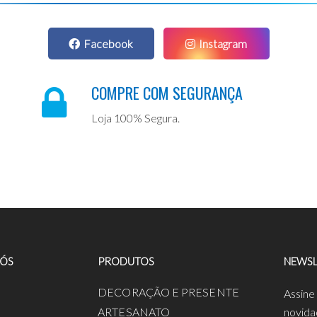
Facebook
Instagram
COMPRE COM SEGURANÇA
Loja 100% Segura.
NÓS
PRODUTOS
NEWSL
a
DECORAÇÃO E PRESENTE
Assine
ARTESANATO
novida