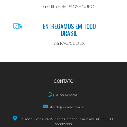
crédito pelo PAGSEGURO!
ENTREGAMOS EM TODO
BRASIL
via PAC/SEDEX
CONTATO
(54) 99141-5348
litoarte@litoarte.com.br
Rua Jacob Luchesi, 2419 - Santa Catarina - Caxias do Sul - RS - CEP
95032-000