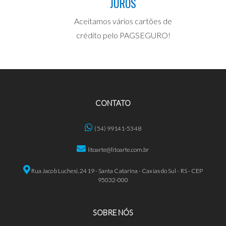
JUROS
Aceitamos vários cartões de
crédito pelo PAGSEGURO!
CONTATO
(54) 99141-5348
litoarte@litoarte.com.br
Rua Jacob Luchesi, 2419 - Santa Catarina - Caxias do Sul - RS - CEP
95032-000
SOBRE NÓS