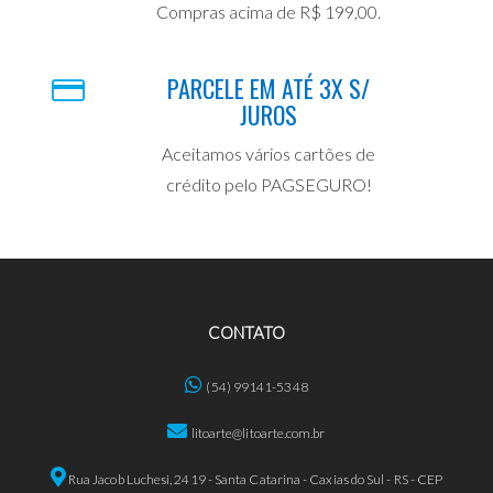
Compras acima de R$ 199,00.
PARCELE EM ATÉ 3X S/
JUROS
Aceitamos vários cartões de
crédito pelo PAGSEGURO!
CONTATO
(54) 99141-5348
litoarte@litoarte.com.br
Rua Jacob Luchesi, 2419 - Santa Catarina - Caxias do Sul - RS - CEP