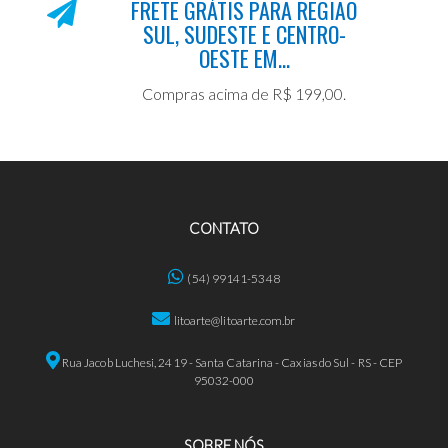
FRETE GRÁTIS PARA REGIÃO
SUL, SUDESTE E CENTRO-
OESTE EM...
Compras acima de R$ 199,00.
CONTATO
(54) 99141-5348
litoarte@litoarte.com.br
Rua Jacob Luchesi, 2419 - Santa Catarina - Caxias do Sul - RS - CEP
95032-000
SOBRE NÓS