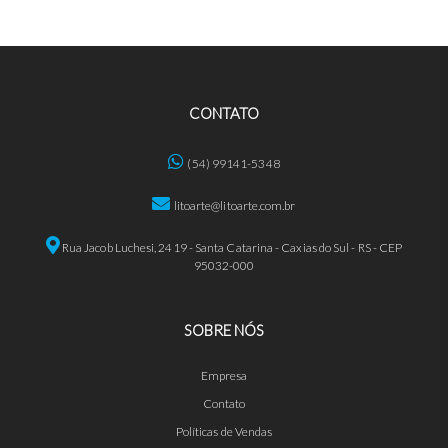
CONTATO
(54) 99141-5348
litoarte@litoarte.com.br
Rua Jacob Luchesi, 2419 - Santa Catarina - Caxias do Sul - RS - CEP
95032-000
SOBRE NÓS
Empresa
Contato
Políticas de Vendas