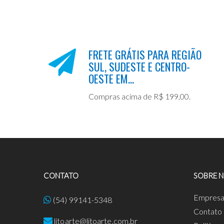
FRETE GRÁTIS PARA REGIÃO
SUL, SUDESTE E CENTRO-
OESTE EM...
Compras acima de R$ 199,00.
CONTATO
SOBRE 
Empres
(54) 99141-5348
Contato
litoarte@litoarte.com.br