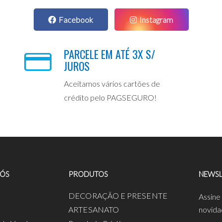
Facebook
Instagram
PARCELE EM ATÉ 3X S/
JUROS
Aceitamos vários cartões de
crédito pelo PAGSEGURO!
NÓS
PRODUTOS
NEWSL
a
DECORAÇÃO E PRESENTE
Assine
ARTESANATO
novida