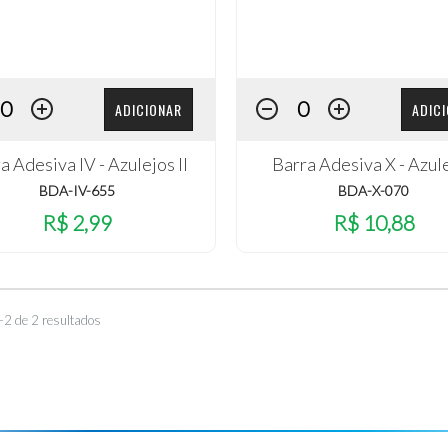
ADICIONAR
ADIC
a Adesiva IV - Azulejos II
Barra Adesiva X - Azul
BDA-IV-655
BDA-X-070
R$ 2,99
R$ 10,88
–2 de 2 resultados