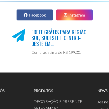
Facebook
Instagram
FRETE GRÁTIS PARA REGIÃO
SUL, SUDESTE E CENTRO-
OESTE EM...
Compras acima de R$ 199,00.
NÓS
PRODUTOS
NEWSL
a
DECORAÇÃO E PRESENTE
Assine
ARTESANATO
novida