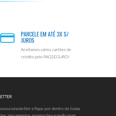
PARCELE EM ATÉ 3X S/
JUROS
Aceitamos vários cartões de
crédito pelo PAGSEGURO!
ETTER
 nossa newsletter e fique por dentro de todas
des, lançamentos, promoções e muito mais.