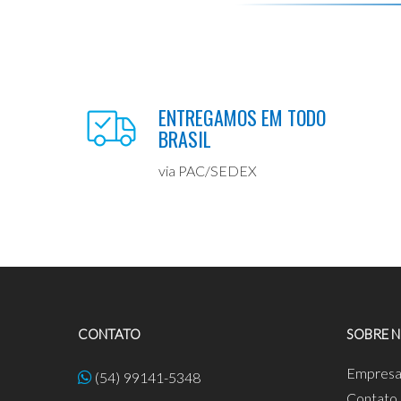
ENTREGAMOS EM TODO
BRASIL
via PAC/SEDEX
CONTATO
SOBRE 
Empres
(54) 99141-5348
Contato