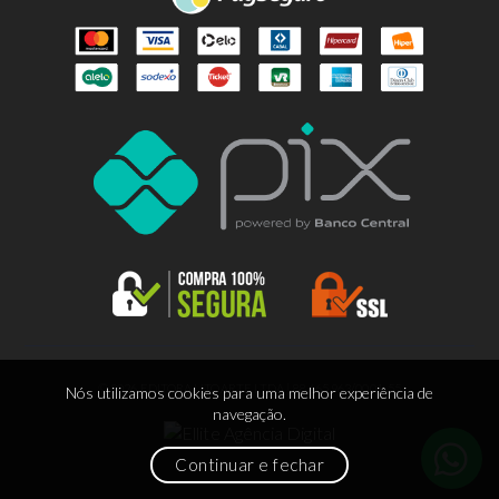
© 2026 EDITORA LITOARTE LTDA | 88.665.963/0001-55
Nós utilizamos cookies para uma melhor experiência de
navegação.
Continuar e fechar