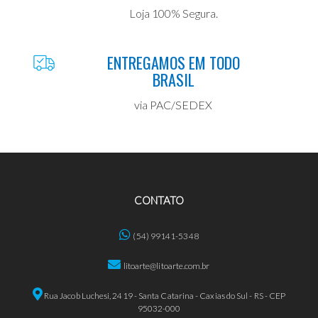
Loja 100% Segura.
ENTREGAMOS EM TODO
BRASIL
via PAC/SEDEX
CONTATO
(54) 99141-5348
litoarte@litoarte.com.br
Rua Jacob Luchesi, 2419 - Santa Catarina - Caxias do Sul - RS - CEP
95032-000