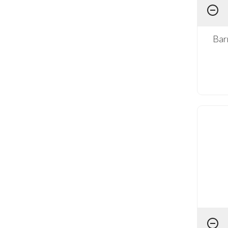
Coleção Páscoa Feliz (1)
Coleção Seja Luz (2)
Bar
Costura (1)
Cozinha (16)
Etnias (3)
Fada (2)
Farm House (2)
Farmácia (3)
Feminino (14)
Flores (62)
Good Vibes (2)