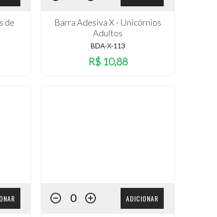
s de
Barra Adesiva X - Unicórnios
Adultos
BDA-X-113
R$ 10,88
IONAR
ADICIONAR