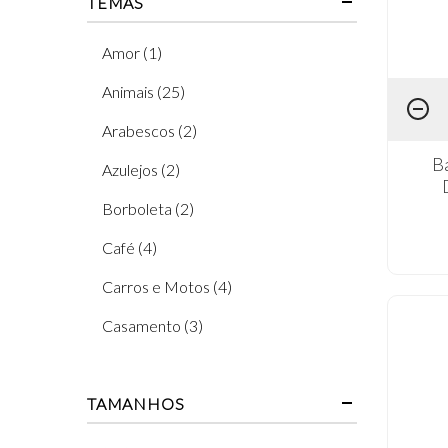
TEMAS
Amor (1)
Animais (25)
Arabescos (2)
B
Azulejos (2)
Borboleta (2)
Café (4)
Carros e Motos (4)
Casamento (3)
Cinema (4)
TAMANHOS
Coleção A Felicidade Mora Aqui (1)
Coleção Amor Com Arte (2)