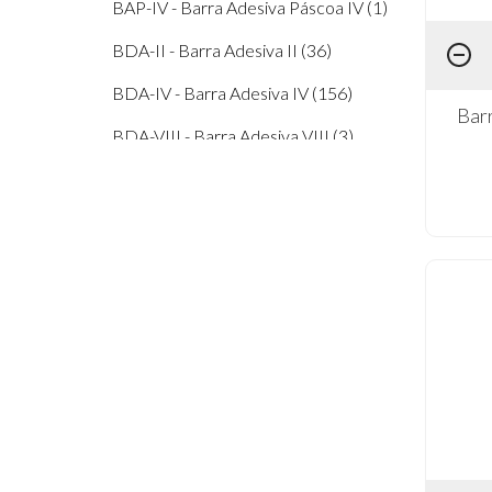
BAP-IV - Barra Adesiva Páscoa IV (1)
Coleção Família Urso (1)
BDA-II - Barra Adesiva II (36)
Coleção Flores do Campo (2)
BDA-IV - Barra Adesiva IV (156)
Coleção Floresça (2)
Bar
BDA-VIII - Barra Adesiva VIII (3)
Coleção Kit Viagem (1)
BDA-X - Barra Adesiva X (50)
Coleção Limões (1)
BDA-XV - Barra Adesiva XV (3)
Coleção Memórias Vintage (1)
BDA-XX - Barra Adesiva XX (7)
Coleção Meu Safari (2)
Coleção Meu Sonho Vintage (1)
Coleção Mon Monde Rose (2)
Coleção Mon Monde Rose Bleu (1)
Coleção My Sunshine (1)
Coleção Pacotinho De Amor (2)