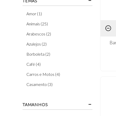
TEMAS
Amor (1)
Animais (25)
Arabescos (2)
Bar
Azulejos (2)
Borboleta (2)
Café (4)
Carros e Motos (4)
Casamento (3)
Cinema (4)
TAMANHOS
Coleção A Felicidade Mora Aqui (1)
Coleção Amor Com Arte (2)