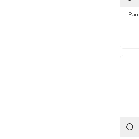
Infantil (71)
Barr
Masculino (2)
Música (1)
Poá/Listras (1)
Praia (1)
Religioso (1)
Viagem (1)
Vintage (2)