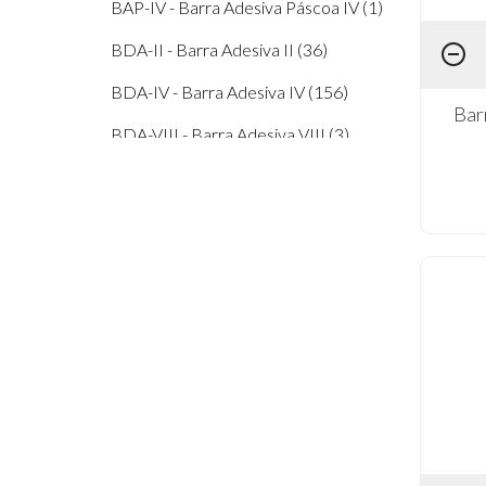
BAP-IV - Barra Adesiva Páscoa IV (1)
Coleção Família Urso (1)
BDA-II - Barra Adesiva II (36)
Coleção Flores do Campo (2)
BDA-IV - Barra Adesiva IV (156)
Coleção Floresça (2)
Bar
BDA-VIII - Barra Adesiva VIII (3)
Coleção Kit Viagem (1)
BDA-X - Barra Adesiva X (50)
Coleção Limões (1)
BDA-XV - Barra Adesiva XV (3)
Coleção Memórias Vintage (1)
BDA-XX - Barra Adesiva XX (7)
Coleção Meu Safari (2)
Coleção Meu Sonho Vintage (1)
Coleção Mon Monde Rose (2)
Coleção Mon Monde Rose Bleu (1)
Coleção My Sunshine (1)
Coleção Pacotinho De Amor (2)