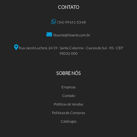
CONTATO
(54) 99141-5348
litoarte@litoarte.com.br
Rua Jacob Luchesi, 2419 - Santa Catarina - Caxias do Sul - RS - CEP
95032-000
SOBRE NÓS
Empresa
Contato
Políticas de Vendas
Políticas de Compras
Catálogos