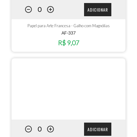
ADICIONAR
Papel para Arte Francesa - Galho com Magnólias
AF-337
R$ 9,07
ADICIONAR