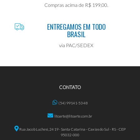
Compras acima de R$ 199,00.
ENTREGAMOS EM TODO
BRASIL
via PAC/SEDEX
CONTATO
(54) 99141-5348
litoarte@litoarte.com.br
Rua Jacob Luchesi, 2419 - Santa Catarina - Caxias do Sul - RS - CEP
95032-000