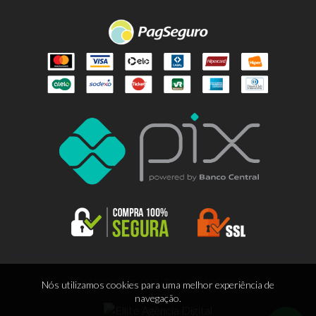
© 2026 EDITORA LITOARTE LTDA | 88.665.963/0001-55
Nós utilizamos cookies para uma melhor experiência de
navegação.