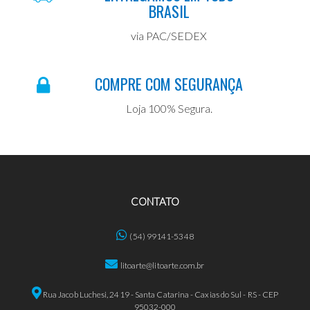
BRASIL
via PAC/SEDEX
COMPRE COM SEGURANÇA
Loja 100% Segura.
CONTATO
(54) 99141-5348
litoarte@litoarte.com.br
Rua Jacob Luchesi, 2419 - Santa Catarina - Caxias do Sul - RS - CEP
95032-000