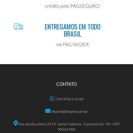
crédito pelo PAGSEGURO!
ENTREGAMOS EM TODO
BRASIL
via PAC/SEDEX
CONTATO
(54) 99141-5348
litoarte@litoarte.com.br
Rua Jacob Luchesi, 2419 - Santa Catarina - Caxias do Sul - RS - CEP
95032-000