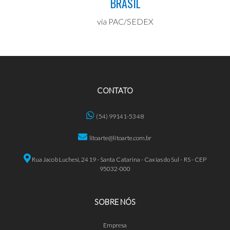
BRASIL
via PAC/SEDEX
CONTATO
(54) 99141-5348
litoarte@litoarte.com.br
Rua Jacob Luchesi, 2419 - Santa Catarina - Caxias do Sul - RS - CEP
95032-000
SOBRE NÓS
Empresa