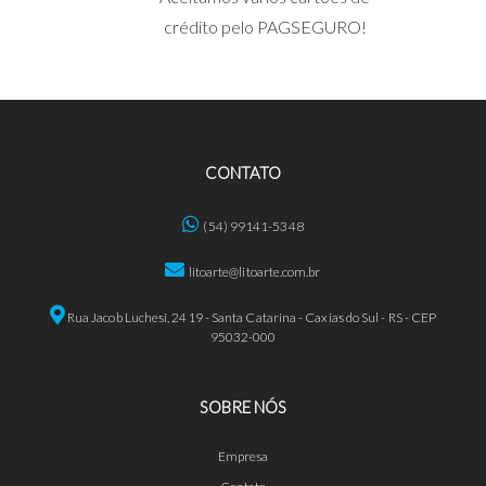
crédito pelo PAGSEGURO!
CONTATO
(54) 99141-5348
litoarte@litoarte.com.br
Rua Jacob Luchesi, 2419 - Santa Catarina - Caxias do Sul - RS - CEP
95032-000
SOBRE NÓS
Empresa