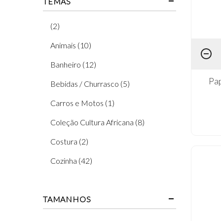
TEMAS
(2)
Animais (10)
Banheiro (12)
Pap
Bebidas / Churrasco (5)
Carros e Motos (1)
Coleção Cultura Africana (8)
Costura (2)
Cozinha (42)
Etnias (13)
TAMANHOS
Feminino (8)
Flores (63)