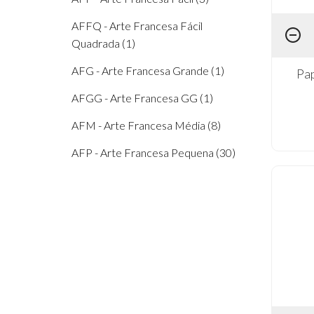
50 x 40cm (1)
AFFQ - Arte Francesa Fácil
Quadrada (1)
AFG - Arte Francesa Grande (1)
Pap
AFGG - Arte Francesa GG (1)
AFM - Arte Francesa Média (8)
AFP - Arte Francesa Pequena (30)
AFQ - Arte Francesa Quadrada (45)
AFQG - Arte Francesa Quad.Grande
(6)
AFV - Arte Francesa Vinho (2)
AFVE - Arte Francesa Vertical (12)
AFVM - Arte Francesa Vertical