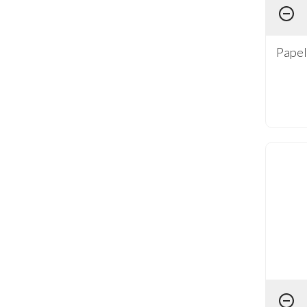
Média (11)
AFVP - Arte Francesa Vinho Pequena
Papel
(2)
AFX - Arte Francesa X (11)
BOX - Conjunto de Scrap Festa (2)
LGRV - Litoarte Gravuras (9)