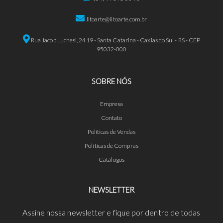
litoarte@litoarte.com.br
Rua Jacob Luchesi, 2419 - Santa Catarina - Caxias do Sul - RS - CEP
95032-000
SOBRE NÓS
Empresa
Contato
Políticas de Vendas
Políticas de Compras
Catálogos
NEWSLETTER
Assine nossa newsletter e fique por dentro de todas