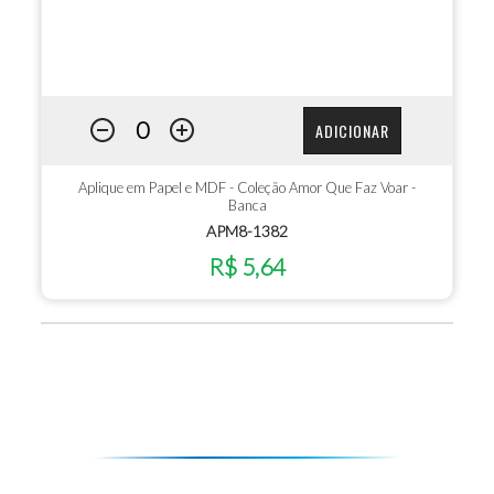
ADICIONAR
Aplique em Papel e MDF - Coleção Amor Que Faz Voar -
Banca
APM8-1382
R$ 5,64