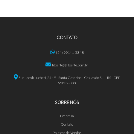
CONTATO
(54) 99141-5348
litoarte@litoarte.com.br
Rua Jacob Luchesi, 2419 - Santa Catarina - Caxias do Sul - RS - CEP
95032-000
SOBRE NÓS
Empresa
Contato
Políticas de Vendas