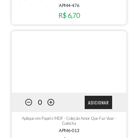
APM4-476
R$ 6,70
ADICIONAR
Aplique em Papel e MDF - Coleção Amor Que Faz Voar -
Galocha
APM6-013