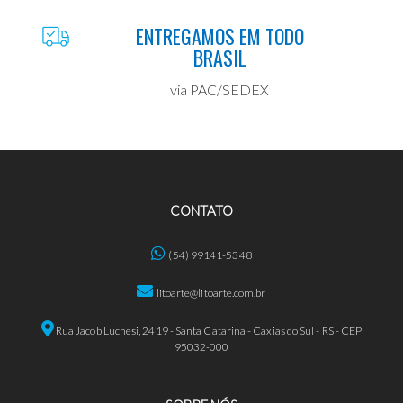
ENTREGAMOS EM TODO
BRASIL
via PAC/SEDEX
CONTATO
(54) 99141-5348
litoarte@litoarte.com.br
Rua Jacob Luchesi, 2419 - Santa Catarina - Caxias do Sul - RS - CEP
95032-000