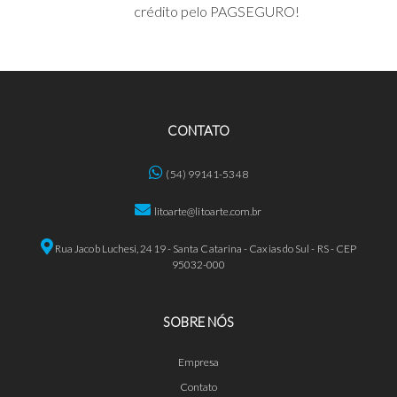
crédito pelo PAGSEGURO!
CONTATO
(54) 99141-5348
litoarte@litoarte.com.br
Rua Jacob Luchesi, 2419 - Santa Catarina - Caxias do Sul - RS - CEP
95032-000
SOBRE NÓS
Empresa
Contato