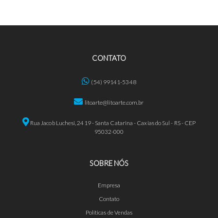
CONTATO
(54) 99141-5348
litoarte@litoarte.com.br
Rua Jacob Luchesi, 2419 - Santa Catarina - Caxias do Sul - RS - CEP
95032-000
SOBRE NÓS
Empresa
Contato
Políticas de Vendas