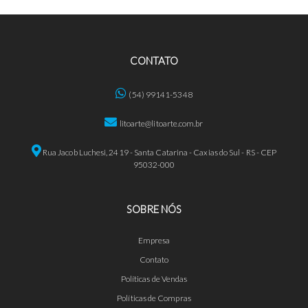
CONTATO
(54) 99141-5348
litoarte@litoarte.com.br
Rua Jacob Luchesi, 2419 - Santa Catarina - Caxias do Sul - RS - CEP
95032-000
SOBRE NÓS
Empresa
Contato
Políticas de Vendas
Políticas de Compras