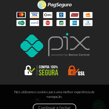
© 2026 EDITORA LITOARTE LTDA | 88.665.963/0001-55
Nós utilizamos cookies para uma melhor experiência de
navegação.
Continuar e fechar