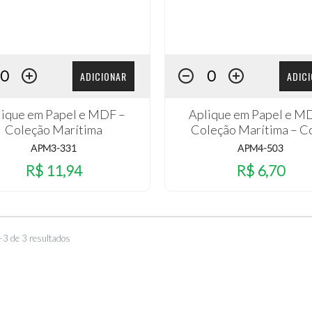
ADICIONAR
ADIC
lique em Papel e MDF –
Aplique em Papel e M
Coleção Marítima
Coleção Marítima – C
APM3-331
APM4-503
R$ 11,94
R$ 6,70
–3 de 3 resultados