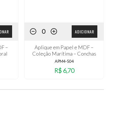
IONAR
ADICIONAR
DF –
Aplique em Papel e MDF –
oral
Coleção Marítima – Conchas
APM4-504
R$ 6,70