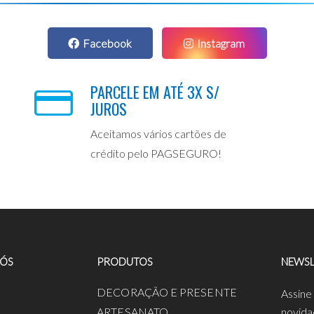
Facebook
Instagram
PARCELE EM ATÉ 3X S/
JUROS
Aceitamos vários cartões de
crédito pelo PAGSEGURO!
NÓS
PRODUTOS
NEWSL
a
DECORAÇÃO E PRESENTE
Assine
ARTESANATO
novida