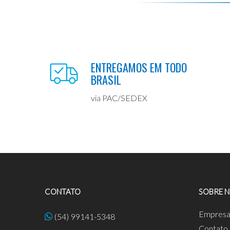
ENTREGAMOS EM TODO
BRASIL
via PAC/SEDEX
CONTATO
SOBRE 
Empres
(54) 99141-5348
Contato