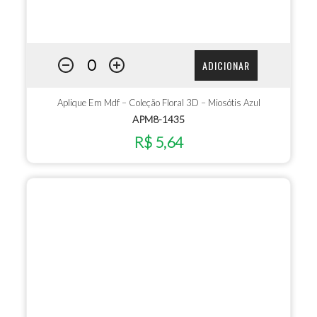
ADICIONAR
Aplique Em Mdf – Coleção Floral 3D – Miosótis Azul
APM8-1435
R$ 5,64