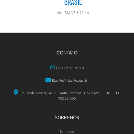
BRASIL
via PAC/SEDEX
CONTATO
(54) 99141-5348
litoarte@litoarte.com.br
Rua Jacob Luchesi, 2419 - Santa Catarina - Caxias do Sul - RS - CEP
95032-000
SOBRE NÓS
Empresa