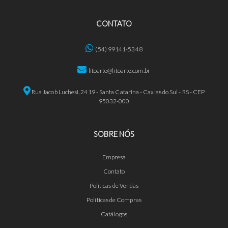
CONTATO
(54) 99141-5348
litoarte@litoarte.com.br
Rua Jacob Luchesi, 2419 - Santa Catarina - Caxias do Sul - RS - CEP
95032-000
SOBRE NÓS
Empresa
Contato
Políticas de Vendas
Políticas de Compras
Catálogos