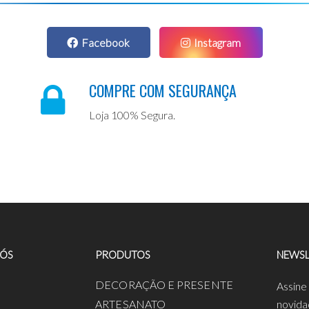
Facebook
Instagram
COMPRE COM SEGURANÇA
Loja 100% Segura.
NÓS
PRODUTOS
NEWSL
a
DECORAÇÃO E PRESENTE
Assine
ARTESANATO
novida