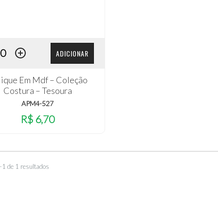
ADICIONAR
lique Em Mdf – Coleção
Costura – Tesoura
APM4-527
R$ 6,70
–1 de 1 resultados