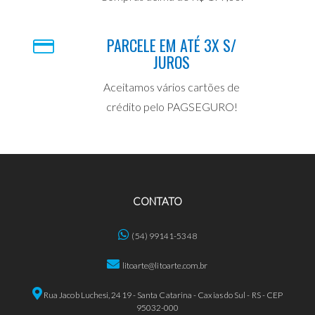
PARCELE EM ATÉ 3X S/
JUROS
Aceitamos vários cartões de
crédito pelo PAGSEGURO!
CONTATO
(54) 99141-5348
litoarte@litoarte.com.br
Rua Jacob Luchesi, 2419 - Santa Catarina - Caxias do Sul - RS - CEP
95032-000