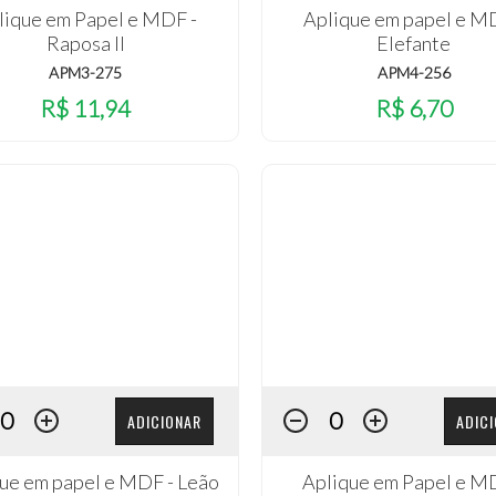
lique em Papel e MDF -
Aplique em papel e M
Raposa II
Elefante
APM3-275
APM4-256
R$ 11,94
R$ 6,70
ADICIONAR
ADIC
ue em papel e MDF - Leão
Aplique em Papel e M