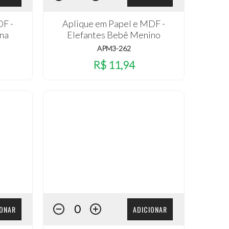
DF -
Aplique em Papel e MDF -
na
Elefantes Bebê Menino
APM3-262
R$ 11,94
IONAR
ADICIONAR