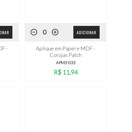
IONAR
ADICIONAR
DF -
Aplique em Papel e MDF -
Corujas Patch
APM3-033
R$ 11,94