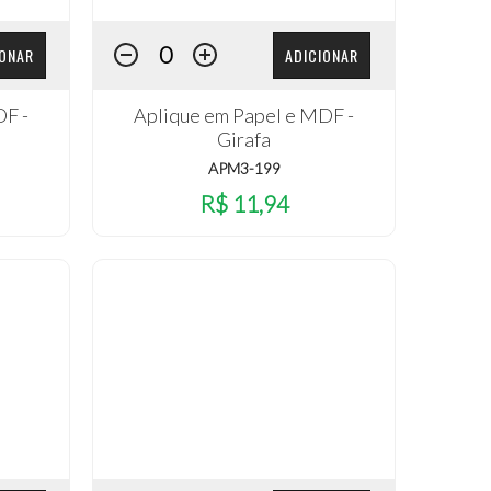
IONAR
ADICIONAR
DF -
Aplique em Papel e MDF -
Girafa
APM3-199
R$ 11,94