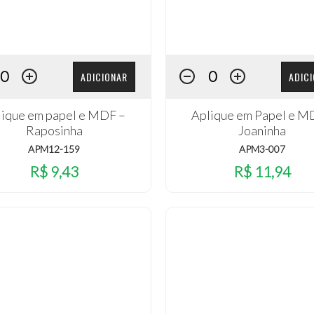
ADICIONAR
ADIC
lique em papel e MDF –
Aplique em Papel e M
Raposinha
Joaninha
APM12-159
APM3-007
R$ 9,43
R$ 11,94