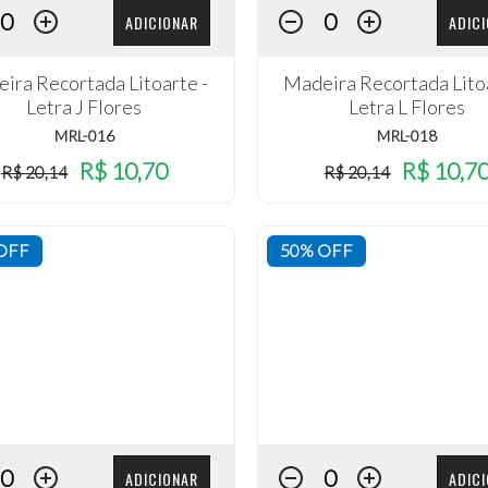
ADICIONAR
ADIC
ira Recortada Litoarte -
Madeira Recortada Litoa
Letra J Flores
Letra L Flores
MRL-016
MRL-018
R$ 10,70
R$ 10,7
R$ 20,14
R$ 20,14
OFF
50% OFF
ADICIONAR
ADIC