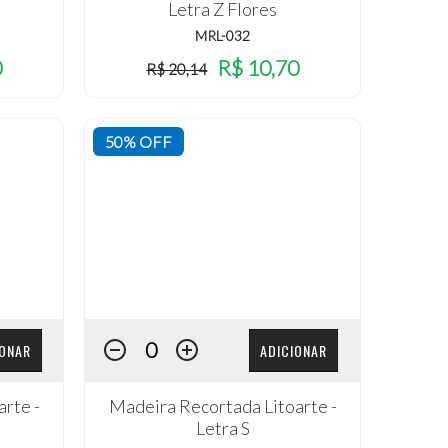
Letra Z Flores
MRL-032
0
R$ 10,70
R$ 20,14
50% OFF
IONAR
ADICIONAR
rte -
Madeira Recortada Litoarte -
Letra S