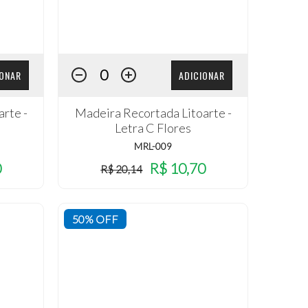
IONAR
ADICIONAR
rte -
Madeira Recortada Litoarte -
Letra C Flores
MRL-009
0
R$ 10,70
R$ 20,14
50% OFF