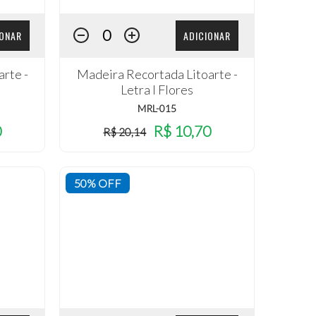
IONAR
ADICIONAR
rte -
Madeira Recortada Litoarte -
Letra I Flores
MRL-015
0
R$ 10,70
R$ 20,14
50% OFF