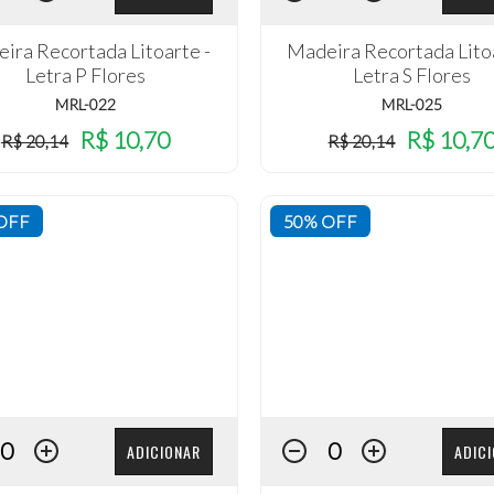
ira Recortada Litoarte -
Madeira Recortada Litoa
Letra P Flores
Letra S Flores
MRL-022
MRL-025
R$ 10,70
R$ 10,7
R$ 20,14
R$ 20,14
OFF
50% OFF
ADICIONAR
ADIC