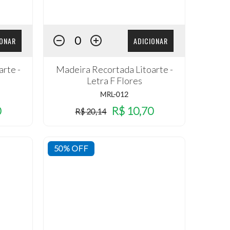
IONAR
ADICIONAR
rte -
Madeira Recortada Litoarte -
Letra F Flores
MRL-012
0
R$ 10,70
R$ 20,14
50% OFF