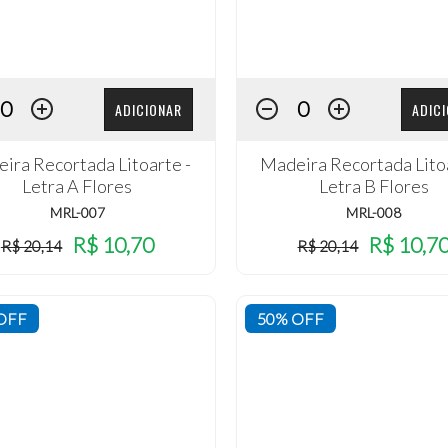
ADICIONAR
ADIC
ira Recortada Litoarte -
Madeira Recortada Litoa
Letra A Flores
Letra B Flores
MRL-007
MRL-008
R$ 10,70
R$ 10,7
R$ 20,14
R$ 20,14
OFF
50% OFF