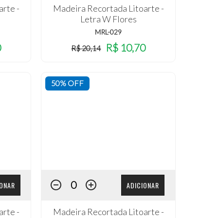
rte -
Madeira Recortada Litoarte -
Letra W Flores
MRL-029
0
R$ 10,70
R$ 20,14
50% OFF
IONAR
ADICIONAR
rte -
Madeira Recortada Litoarte -