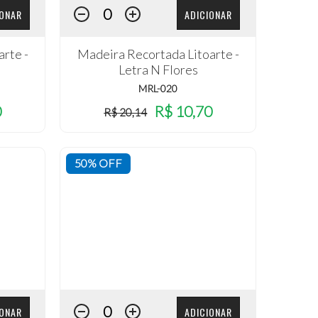
IONAR
ADICIONAR
rte -
Madeira Recortada Litoarte -
Letra N Flores
MRL-020
0
R$ 10,70
R$ 20,14
50% OFF
IONAR
ADICIONAR