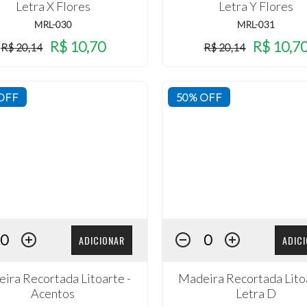
Letra X Flores
Letra Y Flores
MRL-030
MRL-031
R$ 10,70
R$ 10,7
R$ 20,14
R$ 20,14
OFF
50% OFF
ADICIONAR
ADIC
ira Recortada Litoarte -
Madeira Recortada Litoa
Acentos
Letra D