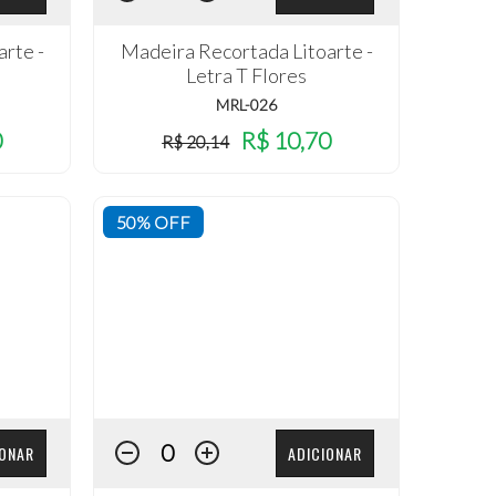
rte -
Madeira Recortada Litoarte -
Letra T Flores
MRL-026
0
R$ 10,70
R$ 20,14
50% OFF
IONAR
ADICIONAR