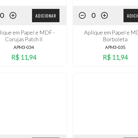
ADICIONAR
ADIC
lique em Papel e MDF -
Aplique em Papel e M
Corujas Patch II
Borboleta
APM3-034
APM3-035
R$ 11,94
R$ 11,94