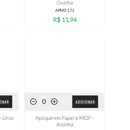
Ovelha
APM3-171
R$ 11,94
IONAR
ADICIONAR
- Urso
Aplique em Papel e MDF -
Anjinha