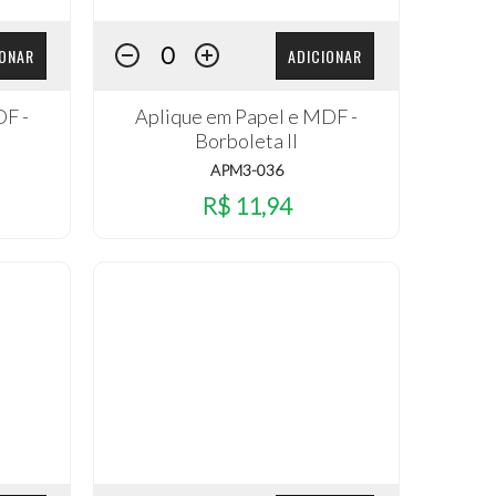
IONAR
ADICIONAR
DF -
Aplique em Papel e MDF -
Borboleta II
APM3-036
R$ 11,94