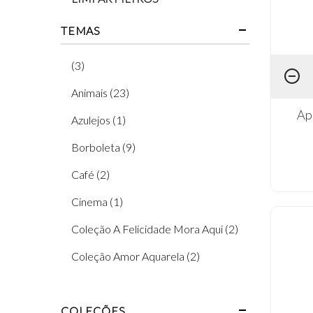
TEMAS
(3)
Animais (23)
Ap
Azulejos (1)
Borboleta (9)
Café (2)
Cinema (1)
Coleção A Felicidade Mora Aqui (2)
Coleção Amor Aquarela (2)
Coleção Amor Com Arte (1)
COLEÇÕES
Coleção Amor Infinito (1)