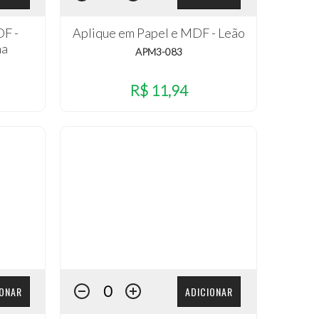
DF -
Aplique em Papel e MDF - Leão
ha
APM3-083
R$ 11,94
IONAR
ADICIONAR